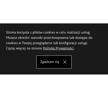
Strona korzysta z plików cookies w celu realizacji usług.
Możesz określić warunki przechowywania lub dostępu do
cookies w Twojej przeglądarce lub konfiguracji usługi.
Czytaj więcej na stronie
Polityka Prywatności
.
Zgadzam się
Akademia Sztuk Pięknych im.
Eugeniusza Gepperta we Wrocławiu