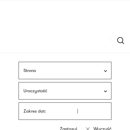
Przejdź
języka
do
migowego
treści
Szukaj
Strona
Uroczystość
Zakres dat: