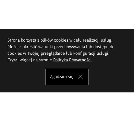
Strona korzysta z plików cookies w celu realizacji usług.
Możesz określić warunki przechowywania lub dostępu do
cookies w Twojej przeglądarce lub konfiguracji usługi.
Czytaj więcej na stronie
Polityka Prywatności
.
Zgadzam się
Akademia Sztuk Pięknych im.
Eugeniusza Gepperta we Wrocławiu