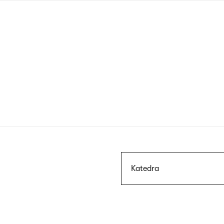
Przejdź
do
treści
Szukaj
Katedra