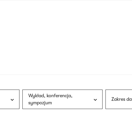
nagłówku
wersja
polska
Wykład, konferencja,
Zakres da
sympozjum