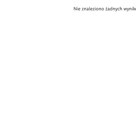
Wyniki
Nie znaleziono żadnych wynik
wyszukiwania