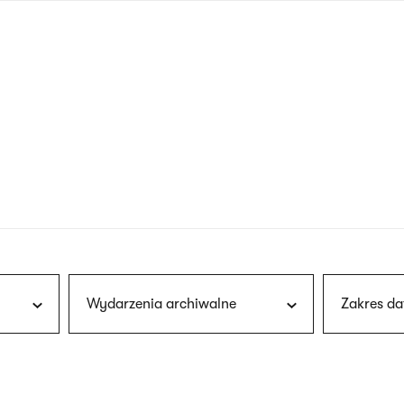
nagłówku
wersja
polska
Wydarzenia archiwalne
Zakres da