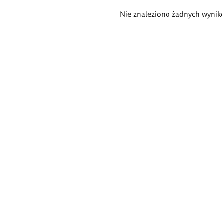
Wyniki
Nie znaleziono żadnych wynik
wyszukiwania