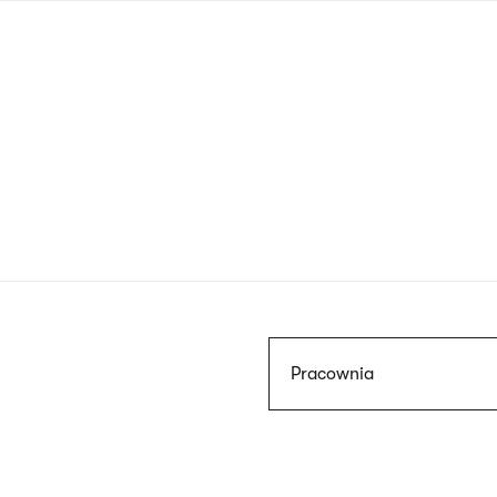
Przejdź
do
treści
Szukaj
Pracownia