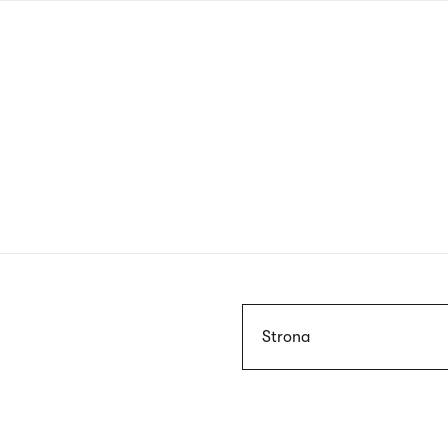
Przejdź
do
treści
Szukaj
Strona