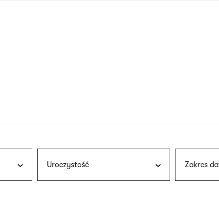
nagłówku
wersja
polska
Uroczystość
Zakres da