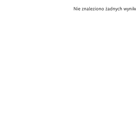
Wyniki
Nie znaleziono żadnych wynik
wyszukiwania