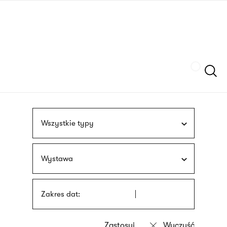
Przejdź
języka
do
migowego
treści
Szukaj
Wszystkie typy
Wystawa
Zakres dat: