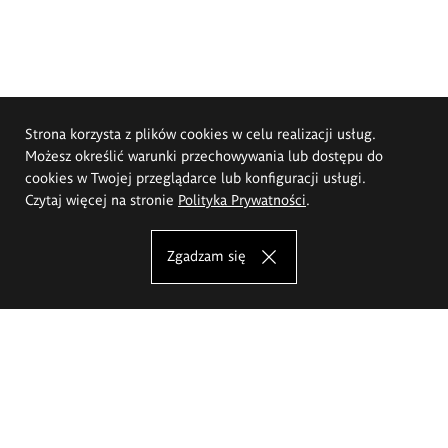
Strona korzysta z plików cookies w celu realizacji usług.
Możesz określić warunki przechowywania lub dostępu do
cookies w Twojej przeglądarce lub konfiguracji usługi.
Czytaj więcej na stronie
Polityka Prywatności
.
Zgadzam się
Akademia Sztuk Pięknych im.
Eugeniusza Gepperta we Wrocławiu