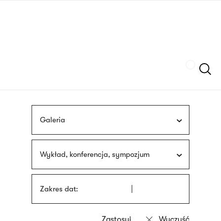
Przejdź
języka
do
migowego
treści
Szukaj
Galeria
Wykład, konferencja, sympozjum
Zakres dat: