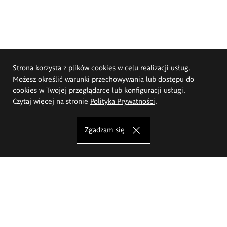
Strona korzysta z plików cookies w celu realizacji usług.
Możesz określić warunki przechowywania lub dostępu do
cookies w Twojej przeglądarce lub konfiguracji usługi.
Czytaj więcej na stronie
Polityka Prywatności
.
Zgadzam się
Akademia Sztuk Pięknych im.
Eugeniusza Gepperta we Wrocławiu