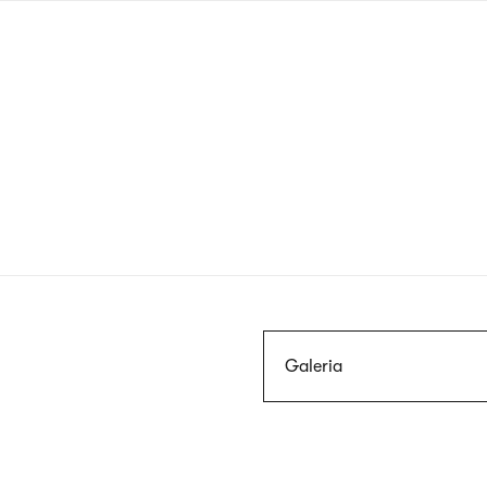
Przejdź
do
treści
Szukaj
Galeria