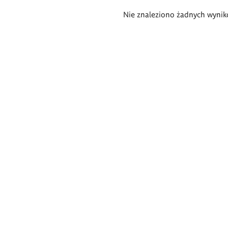
Wyniki
Nie znaleziono żadnych wynik
wyszukiwania