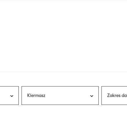
nagłówku
wersja
polska
Kiermasz
Zakres da