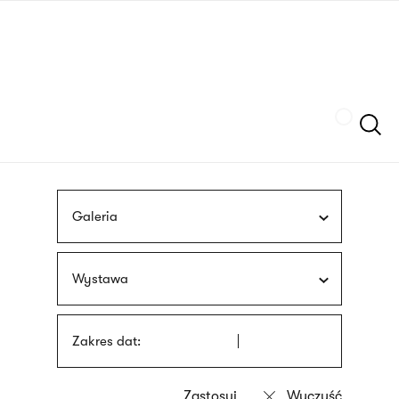
Przejdź
języka
do
migowego
treści
Szukaj
Galeria
Wystawa
Zakres dat: