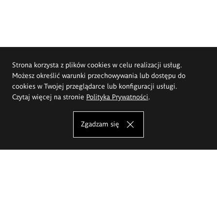
Strona korzysta z plików cookies w celu realizacji usług.
Możesz określić warunki przechowywania lub dostępu do
cookies w Twojej przeglądarce lub konfiguracji usługi.
Czytaj więcej na stronie
Polityka Prywatności
.
Zgadzam się
Akademia Sztuk Pięknych im.
Eugeniusza Gepperta we Wrocławiu