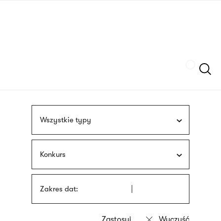
Przejdź
języka
do
migowego
treści
Szukaj
Wszystkie typy
Konkurs
Zakres dat: