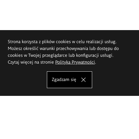
Strona korzysta z plików cookies w celu realizacji usług.
Możesz określić warunki przechowywania lub dostępu do
cookies w Twojej przeglądarce lub konfiguracji usługi.
Czytaj więcej na stronie
Polityka Prywatności
.
Zgadzam się
Akademia Sztuk Pięknych im.
Eugeniusza Gepperta we Wrocławiu