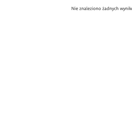
Wyniki
Nie znaleziono żadnych wynik
wyszukiwania