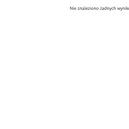
Wyniki
Nie znaleziono żadnych wynik
wyszukiwania