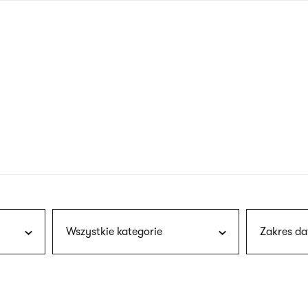
nagłówku
wersja
polska
Wszystkie kategorie
Zakres da