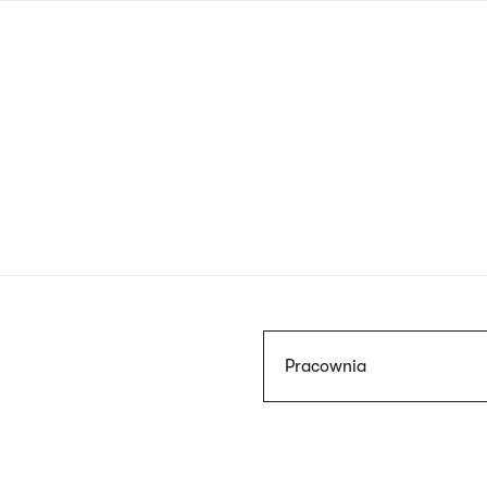
Przejdź
do
treści
Szukaj
Pracownia