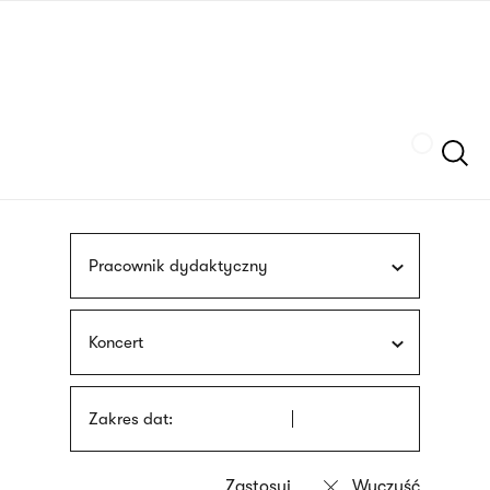
Przejdź
języka
do
migowego
treści
Szukaj
Pracownik dydaktyczny
Koncert
Zakres dat: