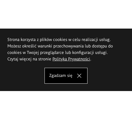
Strona korzysta z plików cookies w celu realizacji usług.
Możesz określić warunki przechowywania lub dostępu do
cookies w Twojej przeglądarce lub konfiguracji usługi.
Czytaj więcej na stronie
Polityka Prywatności
.
Zgadzam się
Akademia Sztuk Pięknych im.
Eugeniusza Gepperta we Wrocławiu