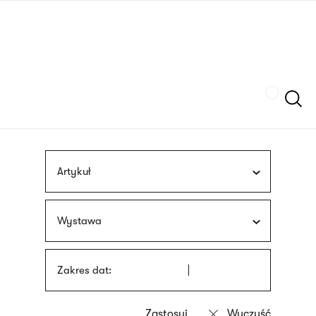
Przejdź
języka
do
migowego
treści
Szukaj
Artykuł
Wystawa
Zakres dat: