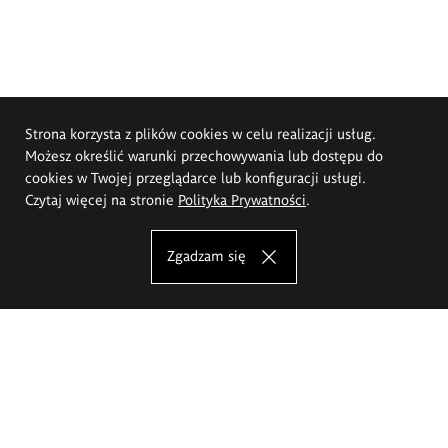
Strona korzysta z plików cookies w celu realizacji usług.
Możesz określić warunki przechowywania lub dostępu do
cookies w Twojej przeglądarce lub konfiguracji usługi.
Czytaj więcej na stronie
Polityka Prywatności
.
Zgadzam się
Akademia Sztuk Pięknych im.
Eugeniusza Gepperta we Wrocławiu