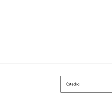
Przejdź
do
treści
Szukaj
Katedra