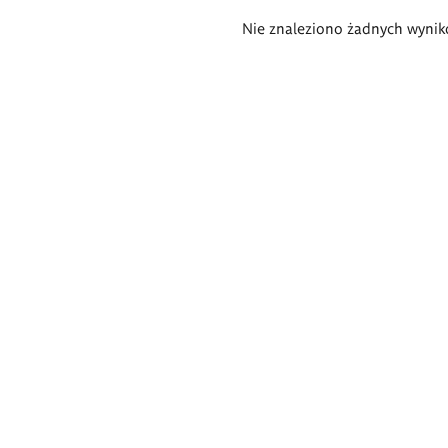
Wyniki
Nie znaleziono żadnych wynik
wyszukiwania