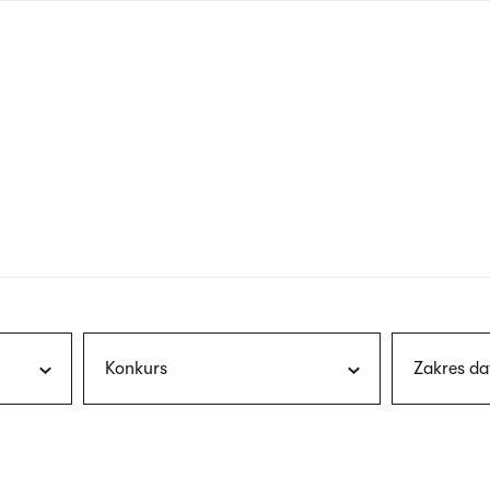
nagłówku
wersja
polska
Konkurs
Zakres da