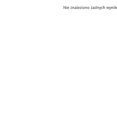
Wyniki
Nie znaleziono żadnych wynik
wyszukiwania