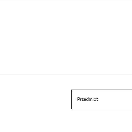
Przejdź
do
treści
Szukaj
Przedmiot