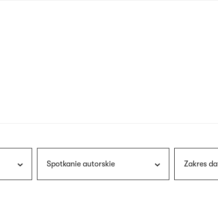
nagłówku
wersja
polska
Spotkanie autorskie
Zakres da