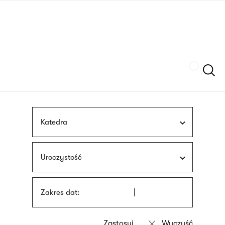
Przejdź
języka
do
migowego
treści
Szukaj
Katedra
Uroczystość
Zakres dat: