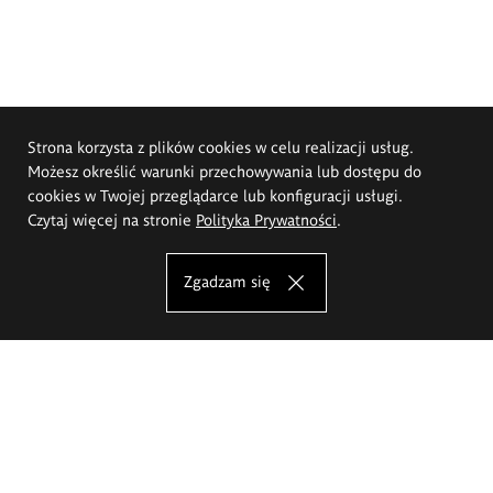
Strona korzysta z plików cookies w celu realizacji usług.
Możesz określić warunki przechowywania lub dostępu do
cookies w Twojej przeglądarce lub konfiguracji usługi.
Czytaj więcej na stronie
Polityka Prywatności
.
Zgadzam się
Akademia Sztuk Pięknych im.
Eugeniusza Gepperta we Wrocławiu