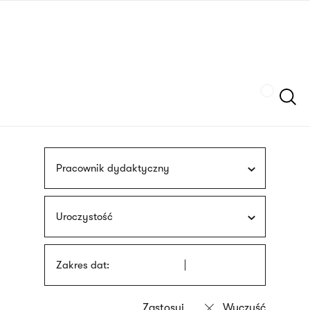
Przejdź
języka
do
migowego
treści
Szukaj
Pracownik dydaktyczny
Uroczystość
Zakres dat: