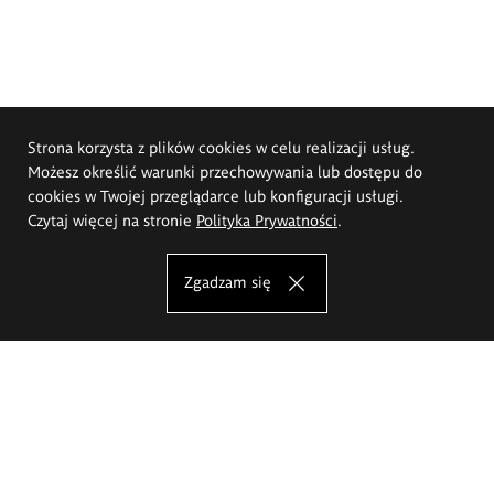
Strona korzysta z plików cookies w celu realizacji usług.
Możesz określić warunki przechowywania lub dostępu do
cookies w Twojej przeglądarce lub konfiguracji usługi.
Czytaj więcej na stronie
Polityka Prywatności
.
Zgadzam się
Akademia Sztuk Pięknych im.
Eugeniusza Gepperta we Wrocławiu