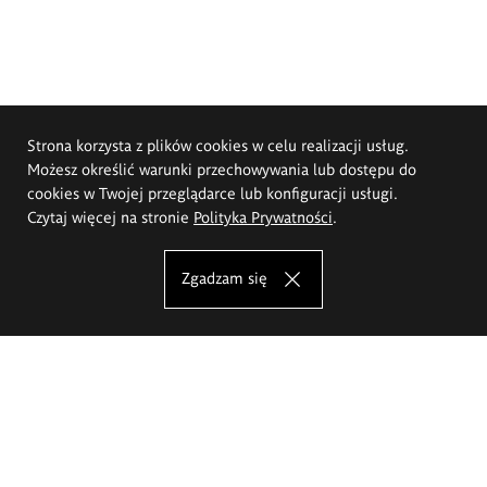
Strona korzysta z plików cookies w celu realizacji usług.
Możesz określić warunki przechowywania lub dostępu do
cookies w Twojej przeglądarce lub konfiguracji usługi.
Czytaj więcej na stronie
Polityka Prywatności
.
Zgadzam się
Akademia Sztuk Pięknych im.
Eugeniusza Gepperta we Wrocławiu