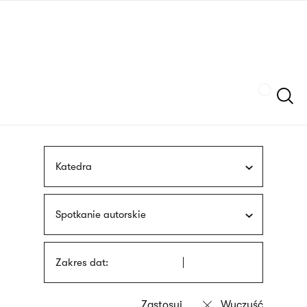
Przejdź
języka
do
migowego
treści
Szukaj
Katedra
Spotkanie autorskie
Zakres dat: