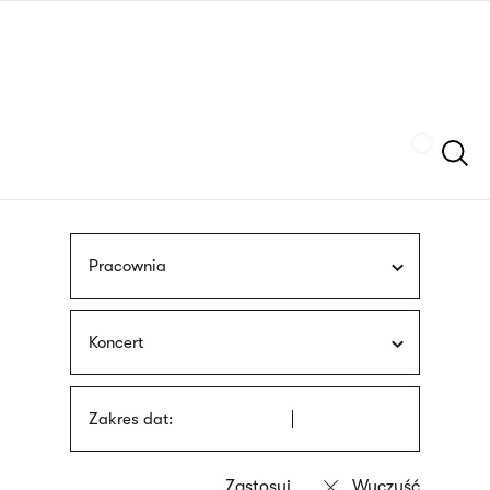
Przejdź
języka
do
migowego
treści
Szukaj
Pracownia
Koncert
Zakres dat: