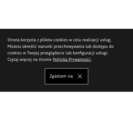
Strona korzysta z plików cookies w celu realizacji usług.
Możesz określić warunki przechowywania lub dostępu do
cookies w Twojej przeglądarce lub konfiguracji usługi.
Czytaj więcej na stronie
Polityka Prywatności
.
Zgadzam się
Akademia Sztuk Pięknych im.
Eugeniusza Gepperta we Wrocławiu