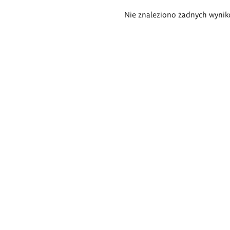
Wyniki
Nie znaleziono żadnych wynik
wyszukiwania