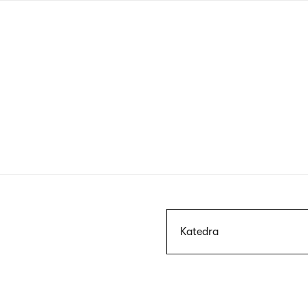
Przejdź
do
treści
Szukaj
Katedra