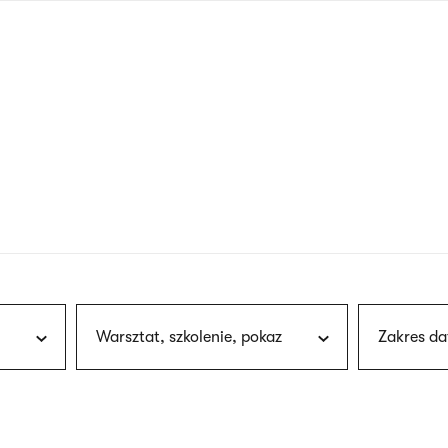
nagłówku
wersja
polska
Warsztat, szkolenie, pokaz
Zakres da