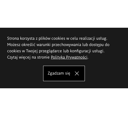
Strona korzysta z plików cookies w celu realizacji usług.
Możesz określić warunki przechowywania lub dostępu do
cookies w Twojej przeglądarce lub konfiguracji usługi.
Czytaj więcej na stronie
Polityka Prywatności
.
Zgadzam się
Akademia Sztuk Pięknych im.
Eugeniusza Gepperta we Wrocławiu