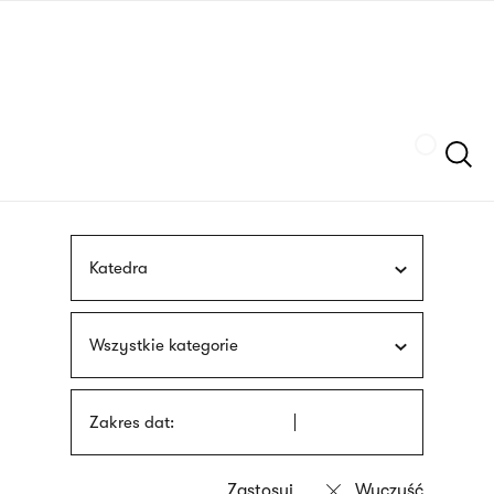
Przejdź
języka
do
migowego
treści
Szukaj
Katedra
Wszystkie kategorie
Zakres dat: