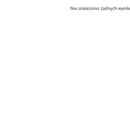
Wyniki
Nie znaleziono żadnych wynik
wyszukiwania