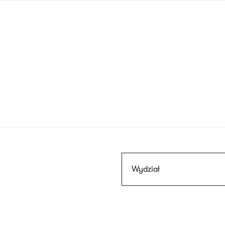
Przejdź
do
treści
Szukaj
Wydział