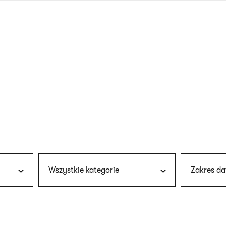
nagłówku
wersja
polska
Wszystkie kategorie
Zakres da