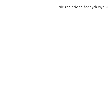
Wyniki
Nie znaleziono żadnych wynik
wyszukiwania