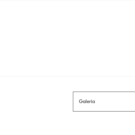
Przejdź
do
treści
Szukaj
Galeria