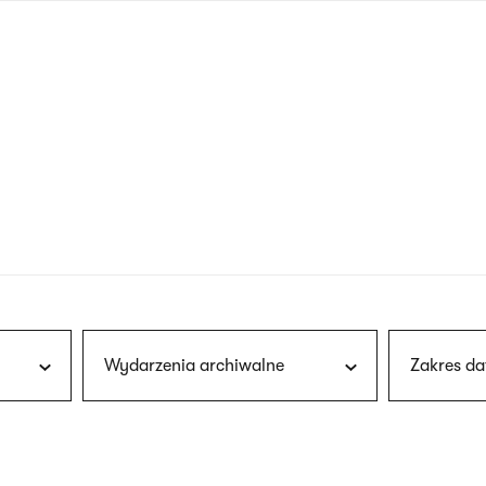
nagłówku
wersja
polska
Wydarzenia archiwalne
Zakres da