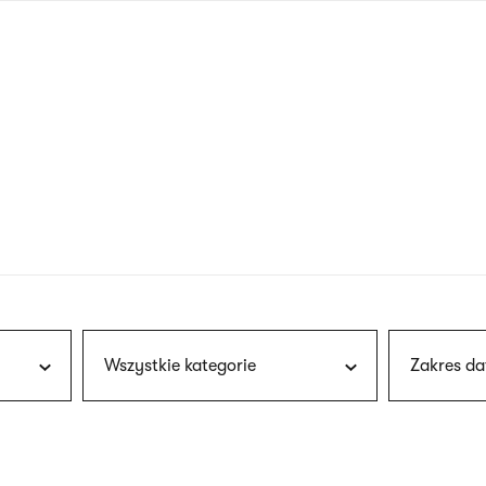
nagłówku
wersja
polska
Wszystkie kategorie
Zakres da