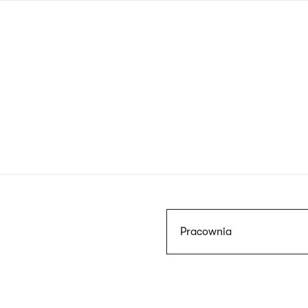
Przejdź
do
treści
Szukaj
Pracownia