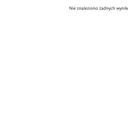
Wyniki
Nie znaleziono żadnych wynik
wyszukiwania