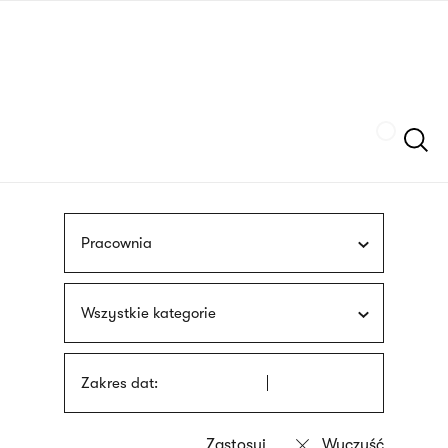
Przejdź
języka
do
migowego
treści
Szukaj
Pracownia
Wszystkie kategorie
Zakres dat: