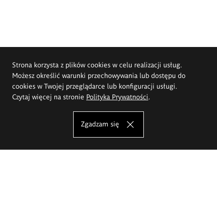
Strona korzysta z plików cookies w celu realizacji usług.
Możesz określić warunki przechowywania lub dostępu do
cookies w Twojej przeglądarce lub konfiguracji usługi.
Czytaj więcej na stronie
Polityka Prywatności
.
Zgadzam się
Akademia Sztuk Pięknych im.
Eugeniusza Gepperta we Wrocławiu