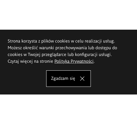
Strona korzysta z plików cookies w celu realizacji usług.
Możesz określić warunki przechowywania lub dostępu do
cookies w Twojej przeglądarce lub konfiguracji usługi.
Czytaj więcej na stronie
Polityka Prywatności
.
Zgadzam się
Akademia Sztuk Pięknych im.
Eugeniusza Gepperta we Wrocławiu