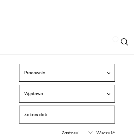
Przejdź
języka
do
migowego
treści
Szukaj
Pracownia
Wystawa
Zakres dat: