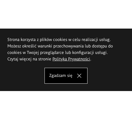
Strona korzysta z plików cookies w celu realizacji usług.
Możesz określić warunki przechowywania lub dostępu do
cookies w Twojej przeglądarce lub konfiguracji usługi.
Czytaj więcej na stronie
Polityka Prywatności
.
Zgadzam się
Akademia Sztuk Pięknych im.
Eugeniusza Gepperta we Wrocławiu