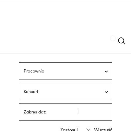
Przejdź
języka
do
migowego
treści
Szukaj
Pracownia
Koncert
Zakres dat: