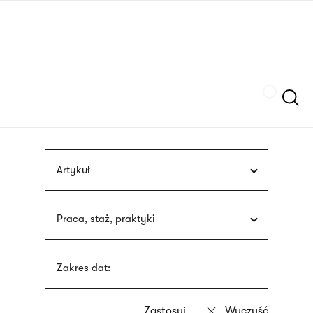
Przejdź
języka
do
migowego
treści
Szukaj
Artykuł
Praca, staż, praktyki
Zakres dat: