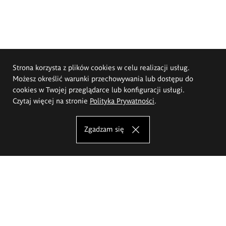
Strona korzysta z plików cookies w celu realizacji usług.
Możesz określić warunki przechowywania lub dostępu do
cookies w Twojej przeglądarce lub konfiguracji usługi.
Czytaj więcej na stronie
Polityka Prywatności
.
Zgadzam się
Akademia Sztuk Pięknych im.
Eugeniusza Gepperta we Wrocławiu