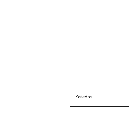
Przejdź
do
treści
Szukaj
Katedra