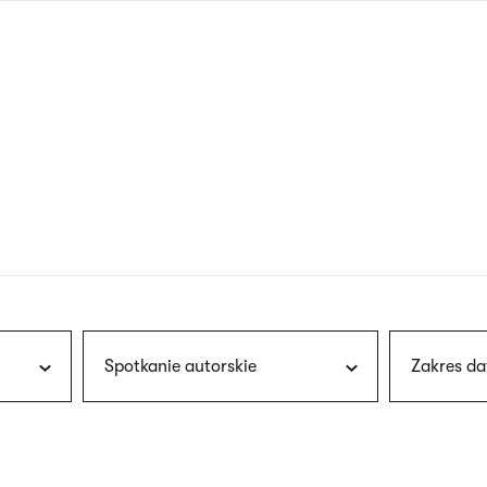
nagłówku
wersja
polska
Spotkanie autorskie
Zakres da