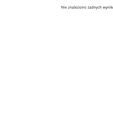
Wyniki
Nie znaleziono żadnych wynik
wyszukiwania