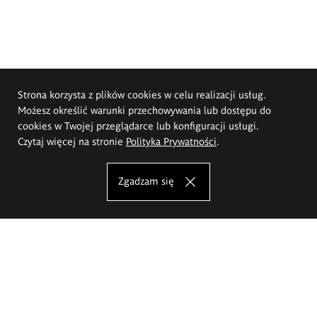
Strona korzysta z plików cookies w celu realizacji usług.
Możesz określić warunki przechowywania lub dostępu do
cookies w Twojej przeglądarce lub konfiguracji usługi.
Czytaj więcej na stronie
Polityka Prywatności
.
Zgadzam się
Akademia Sztuk Pięknych im.
Eugeniusza Gepperta we Wrocławiu