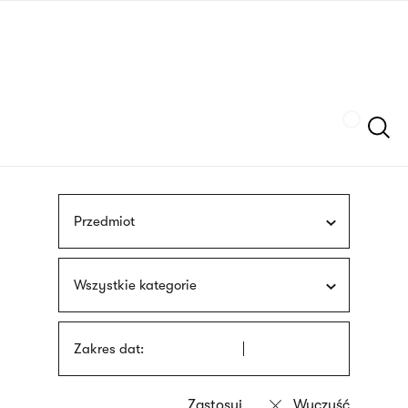
Przejdź
języka
do
migowego
treści
Szukaj
Przedmiot
Wszystkie kategorie
Zakres dat: