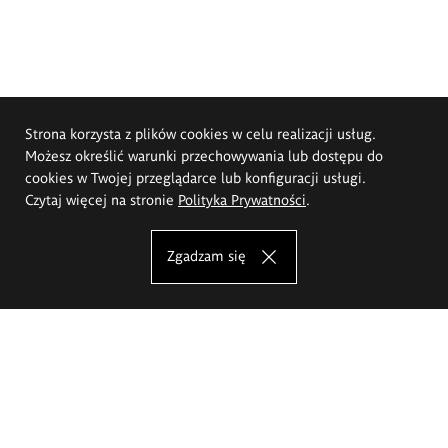
Strona korzysta z plików cookies w celu realizacji usług.
Możesz określić warunki przechowywania lub dostępu do
cookies w Twojej przeglądarce lub konfiguracji usługi.
Czytaj więcej na stronie
Polityka Prywatności
.
Zgadzam się
Akademia Sztuk Pięknych im.
Eugeniusza Gepperta we Wrocławiu