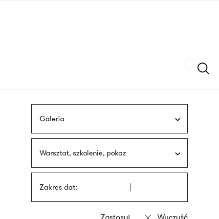
Przejdź
języka
do
migowego
treści
Szukaj
Galeria
Warsztat, szkolenie, pokaz
Zakres dat: