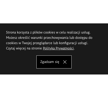
Strona korzysta z plików cookies w celu realizacji usług.
Możesz określić warunki przechowywania lub dostępu do
cookies w Twojej przeglądarce lub konfiguracji usługi.
Czytaj więcej na stronie
Polityka Prywatności
.
Zgadzam się
Akademia Sztuk Pięknych im.
Eugeniusza Gepperta we Wrocławiu