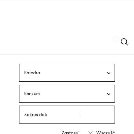
Przejdź
języka
do
migowego
treści
Szukaj
Katedra
Konkurs
Zakres dat: