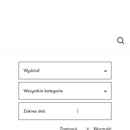
Przejdź
języka
do
migowego
treści
Szukaj
Wydział
Wszystkie kategorie
Zakres dat: