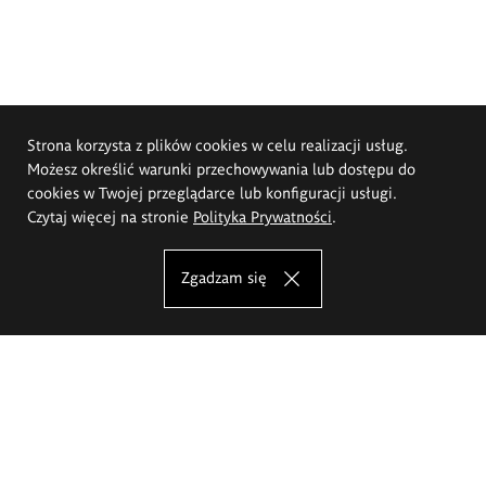
Strona korzysta z plików cookies w celu realizacji usług.
Możesz określić warunki przechowywania lub dostępu do
cookies w Twojej przeglądarce lub konfiguracji usługi.
Czytaj więcej na stronie
Polityka Prywatności
.
Zgadzam się
Akademia Sztuk Pięknych im.
Eugeniusza Gepperta we Wrocławiu