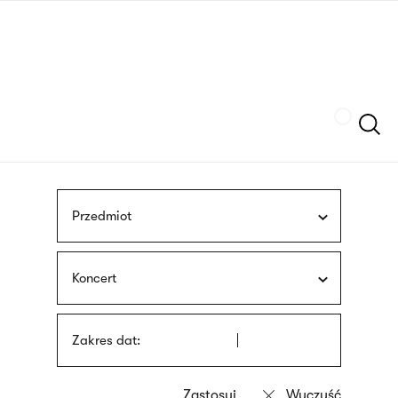
Przejdź
języka
do
migowego
treści
Szukaj
Przedmiot
Koncert
Zakres dat: