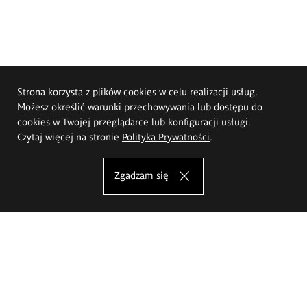
Strona korzysta z plików cookies w celu realizacji usług.
Możesz określić warunki przechowywania lub dostępu do
cookies w Twojej przeglądarce lub konfiguracji usługi.
Czytaj więcej na stronie
Polityka Prywatności
.
Zgadzam się
Akademia Sztuk Pięknych im.
Eugeniusza Gepperta we Wrocławiu