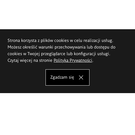
Strona korzysta z plików cookies w celu realizacji usług.
Możesz określić warunki przechowywania lub dostępu do
cookies w Twojej przeglądarce lub konfiguracji usługi.
Czytaj więcej na stronie
Polityka Prywatności
.
Zgadzam się
Akademia Sztuk Pięknych im.
Eugeniusza Gepperta we Wrocławiu