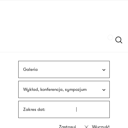
Przejdź
języka
do
migowego
treści
Szukaj
Galeria
Wykład, konferencja, sympozjum
Zakres dat: