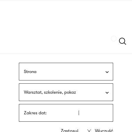
Przejdź
języka
do
migowego
treści
Szukaj
Strona
Warsztat, szkolenie, pokaz
Zakres dat: