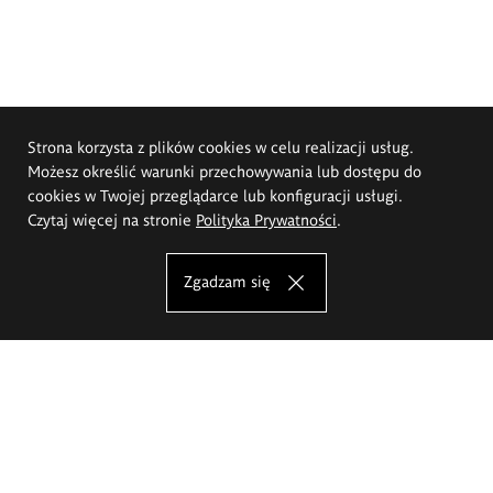
Strona korzysta z plików cookies w celu realizacji usług.
Możesz określić warunki przechowywania lub dostępu do
cookies w Twojej przeglądarce lub konfiguracji usługi.
Czytaj więcej na stronie
Polityka Prywatności
.
Zgadzam się
Akademia Sztuk Pięknych im.
Eugeniusza Gepperta we Wrocławiu