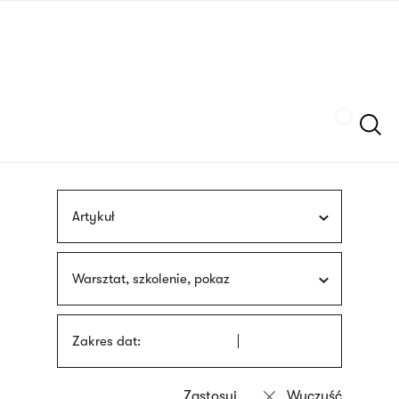
Przejdź
języka
do
migowego
treści
Szukaj
Artykuł
Warsztat, szkolenie, pokaz
Zakres dat: