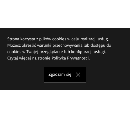
Strona korzysta z plików cookies w celu realizacji usług.
Możesz określić warunki przechowywania lub dostępu do
cookies w Twojej przeglądarce lub konfiguracji usługi.
Czytaj więcej na stronie
Polityka Prywatności
.
Zgadzam się
Akademia Sztuk Pięknych im.
Eugeniusza Gepperta we Wrocławiu