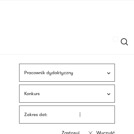
Przejdź
języka
do
migowego
treści
Szukaj
Pracownik dydaktyczny
Konkurs
Zakres dat: