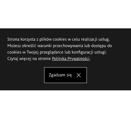
Strona korzysta z plików cookies w celu realizacji usług.
Możesz określić warunki przechowywania lub dostępu do
cookies w Twojej przeglądarce lub konfiguracji usługi.
Czytaj więcej na stronie
Polityka Prywatności
.
Zgadzam się
Akademia Sztuk Pięknych im.
Eugeniusza Gepperta we Wrocławiu