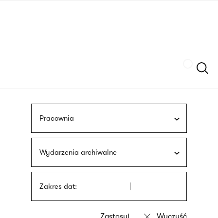
Przejdź
języka
do
migowego
treści
Szukaj
Pracownia
Wydarzenia archiwalne
Zakres dat: