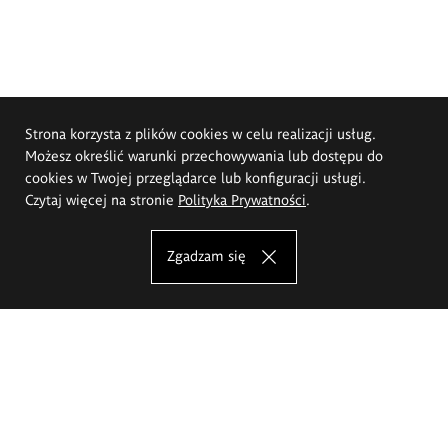
Strona korzysta z plików cookies w celu realizacji usług.
Możesz określić warunki przechowywania lub dostępu do
cookies w Twojej przeglądarce lub konfiguracji usługi.
Czytaj więcej na stronie
Polityka Prywatności
.
Zgadzam się
Akademia Sztuk Pięknych im.
Eugeniusza Gepperta we Wrocławiu