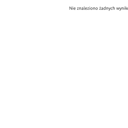
Wyniki
Nie znaleziono żadnych wynik
wyszukiwania