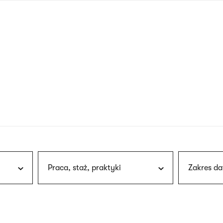
nagłówku
wersja
polska
Praca, staż, praktyki
Zakres da