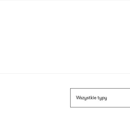
Przejdź
do
treści
Szukaj
Wszystkie typy