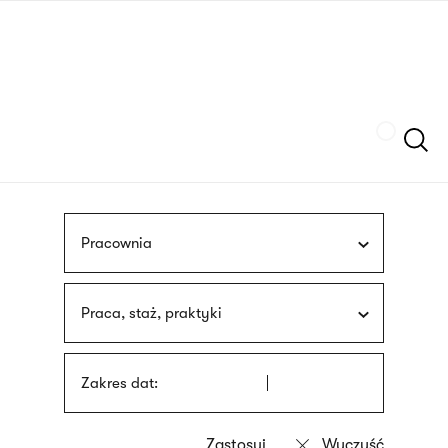
Przejdź
języka
do
migowego
treści
Szukaj
Pracownia
Praca, staż, praktyki
Zakres dat: