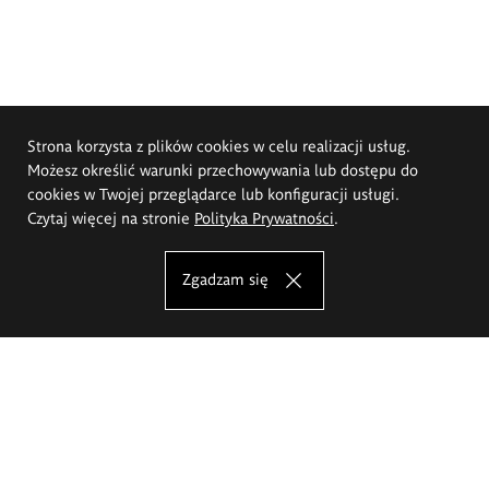
Strona korzysta z plików cookies w celu realizacji usług.
Możesz określić warunki przechowywania lub dostępu do
cookies w Twojej przeglądarce lub konfiguracji usługi.
Czytaj więcej na stronie
Polityka Prywatności
.
Zgadzam się
Akademia Sztuk Pięknych im.
Eugeniusza Gepperta we Wrocławiu