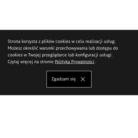
Strona korzysta z plików cookies w celu realizacji usług.
Możesz określić warunki przechowywania lub dostępu do
cookies w Twojej przeglądarce lub konfiguracji usługi.
Czytaj więcej na stronie
Polityka Prywatności
.
Zgadzam się
Akademia Sztuk Pięknych im.
Eugeniusza Gepperta we Wrocławiu