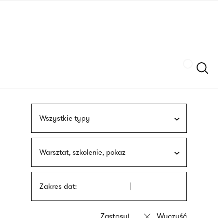
Przejdź
języka
do
migowego
treści
Szukaj
Wszystkie typy
Warsztat, szkolenie, pokaz
Zakres dat: