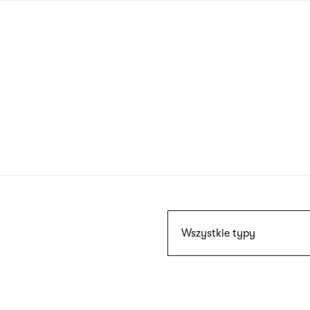
Przejdź
do
treści
Szukaj
Wszystkie typy