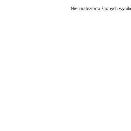
Wyniki
Nie znaleziono żadnych wynik
wyszukiwania