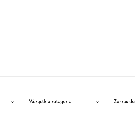
nagłówku
wersja
polska
Wszystkie kategorie
Zakres da