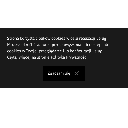
Strona korzysta z plików cookies w celu realizacji usług.
Możesz określić warunki przechowywania lub dostępu do
cookies w Twojej przeglądarce lub konfiguracji usługi.
Czytaj więcej na stronie
Polityka Prywatności
.
Zgadzam się
Akademia Sztuk Pięknych im.
Eugeniusza Gepperta we Wrocławiu