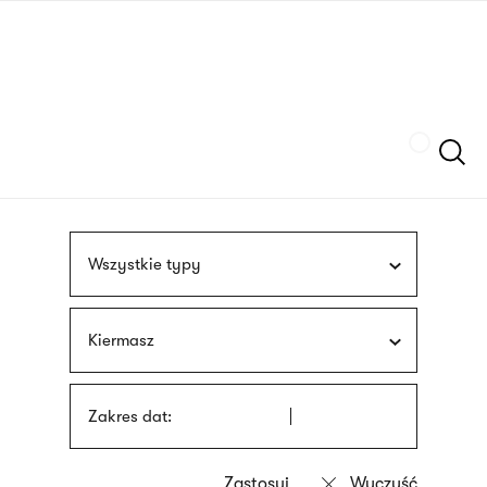
Przejdź
języka
do
migowego
treści
Szukaj
Wszystkie typy
Kiermasz
Zakres dat: