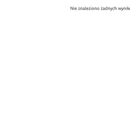
Wyniki
Nie znaleziono żadnych wynik
wyszukiwania