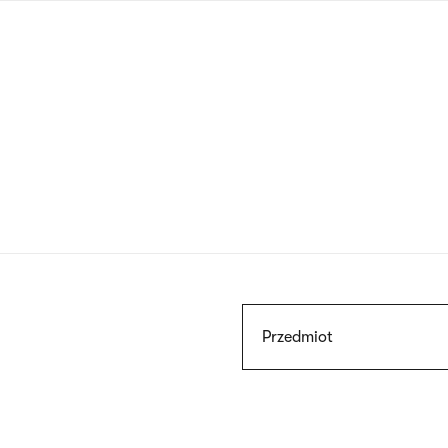
Przejdź
do
treści
Szukaj
Przedmiot