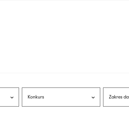
nagłówku
wersja
polska
Konkurs
Zakres da