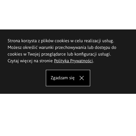
Strona korzysta z plików cookies w celu realizacji usług.
Możesz określić warunki przechowywania lub dostępu do
cookies w Twojej przeglądarce lub konfiguracji usługi.
Czytaj więcej na stronie
Polityka Prywatności
.
Zgadzam się
Akademia Sztuk Pięknych im.
Eugeniusza Gepperta we Wrocławiu