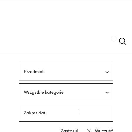
Przejdź
języka
do
migowego
treści
Szukaj
Przedmiot
Wszystkie kategorie
Zakres dat: