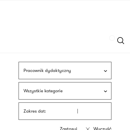
Przejdź
języka
do
migowego
treści
Szukaj
Pracownik dydaktyczny
Wszystkie kategorie
Zakres dat: