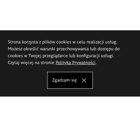
Strona korzysta z plików cookies w celu realizacji usług.
Możesz określić warunki przechowywania lub dostępu do
cookies w Twojej przeglądarce lub konfiguracji usługi.
Czytaj więcej na stronie
Polityka Prywatności
.
Zgadzam się
Akademia Sztuk Pięknych im.
Eugeniusza Gepperta we Wrocławiu