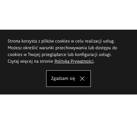
Strona korzysta z plików cookies w celu realizacji usług.
Możesz określić warunki przechowywania lub dostępu do
cookies w Twojej przeglądarce lub konfiguracji usługi.
Czytaj więcej na stronie
Polityka Prywatności
.
Zgadzam się
Akademia Sztuk Pięknych im.
Eugeniusza Gepperta we Wrocławiu