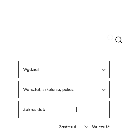
Przejdź
języka
do
migowego
treści
Szukaj
Wydział
Warsztat, szkolenie, pokaz
Zakres dat: