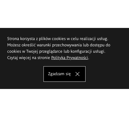
Strona korzysta z plików cookies w celu realizacji usług.
Możesz określić warunki przechowywania lub dostępu do
cookies w Twojej przeglądarce lub konfiguracji usługi.
Czytaj więcej na stronie
Polityka Prywatności
.
Zgadzam się
Akademia Sztuk Pięknych im.
Eugeniusza Gepperta we Wrocławiu