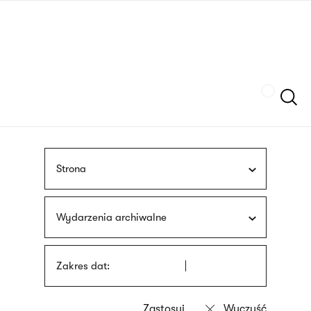
Przejdź
języka
do
migowego
treści
Szukaj
Strona
Wydarzenia archiwalne
Zakres dat: